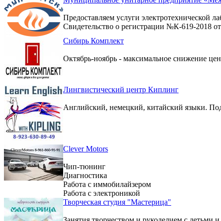
Предоставляем услуги электротехнической ла
Свидетельство о регистрации №К-619-2018 от 
Сибирь Комплект
Октябрь-ноябрь - максимальное снижение цен 
Лингвистический центр Киплинг
Английский, немецкий, китайский языки. По
Clever Motors
Чип-тюнинг
Диагностика
Работа с иммобилайзером
Работа с электроникой
Творческая студия "Мастерица"
Занятия творчеством и рукоделием с детьми и