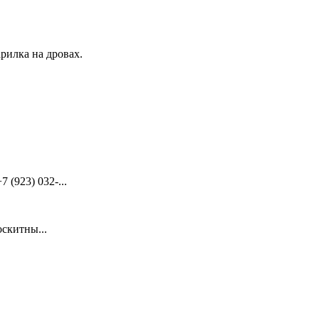
рилка на дровах.
(923) 032-...
скитны...