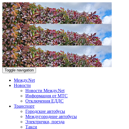
Toggle navigation
Между.Net
Новости
Новости Между.Net
Информация от МТС
Отключения ЕДДС
Транспорт
Городские автобусы
Междугородние автобусы
Электрички, поезда
Такси