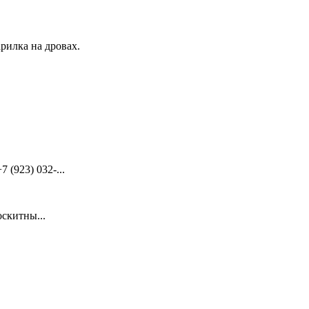
рилка на дровах.
(923) 032-...
скитны...