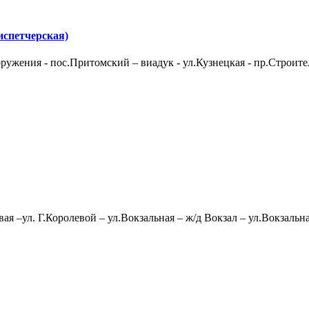
испетчерская)
ружения - пос.Притомский – виадук - ул.Кузнецкая - пр.Строите
ая –ул. Г.Королевой – ул.Вокзальная – ж/д Вокзал – ул.Вокзальна