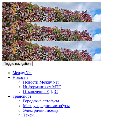
Toggle navigation
Между.Net
Новости
Новости Между.Net
Информация от МТС
Отключения ЕДДС
Транспорт
Городские автобусы
Междугородние автобусы
Электрички, поезда
Такси