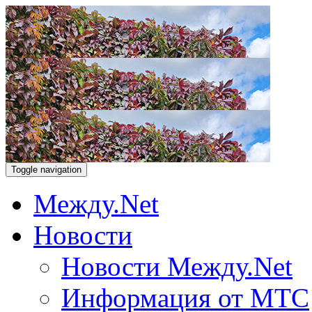
Toggle navigation
Между.Net
Новости
Новости Между.Net
Информация от МТС