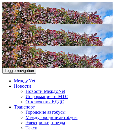
Toggle navigation
Между.Net
Новости
Новости Между.Net
Информация от МТС
Отключения ЕДДС
Транспорт
Городские автобусы
Междугородние автобусы
Электрички, поезда
Такси