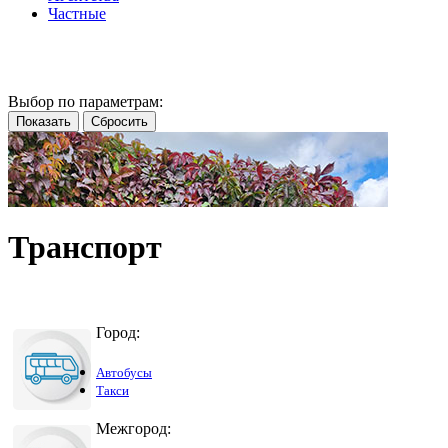
Частные
Выбор по параметрам:
Транспорт
Город:
Автобусы
Такси
Межгород: