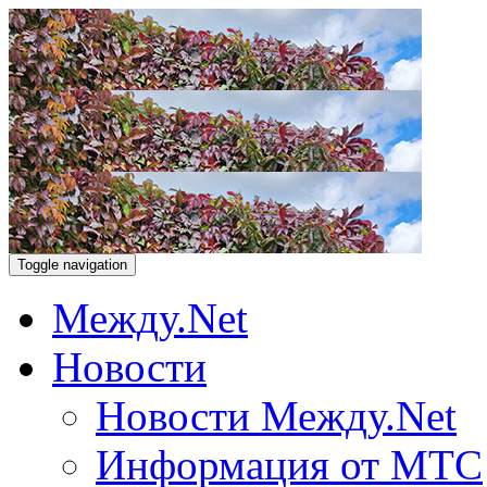
Toggle navigation
Между.Net
Новости
Новости Между.Net
Информация от МТС