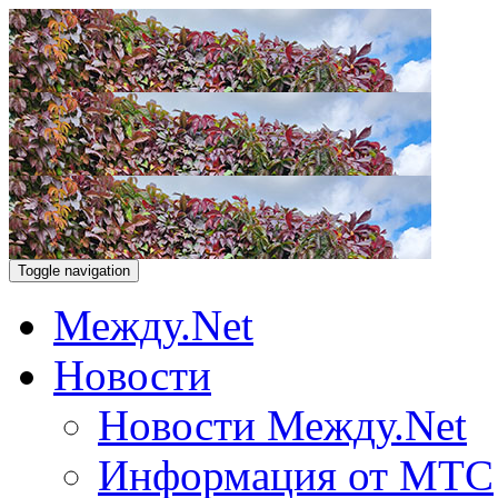
Toggle navigation
Между.Net
Новости
Новости Между.Net
Информация от МТС