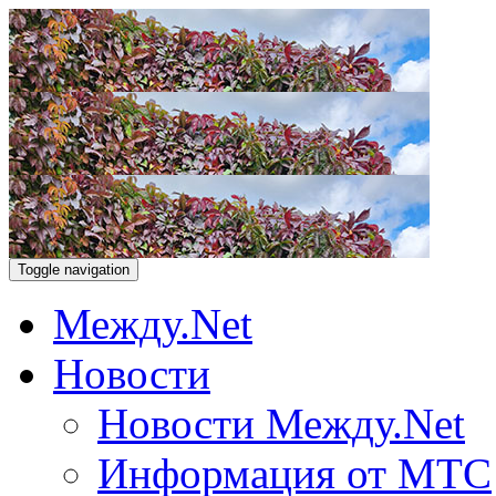
Toggle navigation
Между.Net
Новости
Новости Между.Net
Информация от МТС