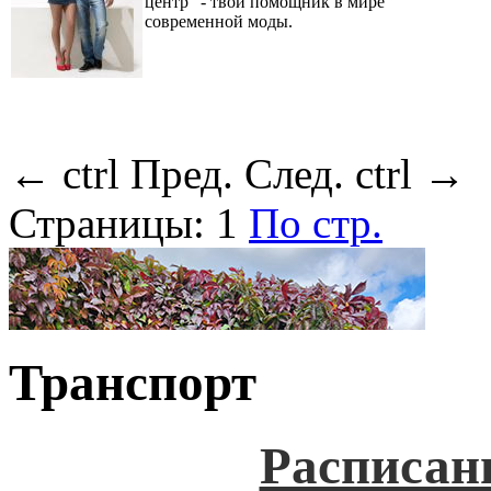
центр" - твой помощник в мире
современной моды.
←
ctrl
Пред.
След.
ctrl
→
Страницы:
1
По стр.
Транспорт
Расписан